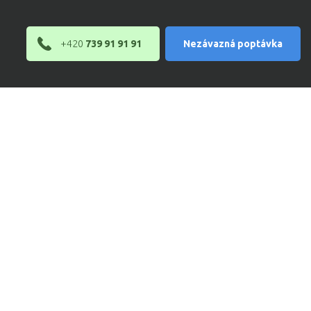
+420
739 91 91 91
Nezávazná poptávka